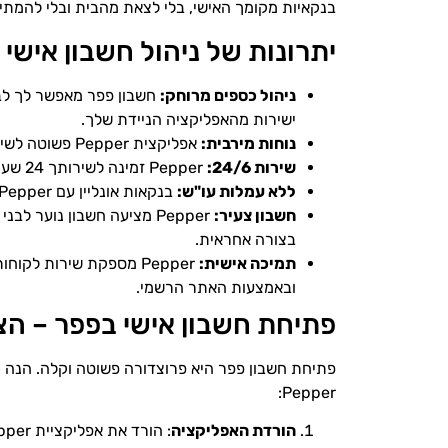
בנקאיות מקומך האישי, בלי לצאת מהבית ובלי להמתין
יתרונות של ניהול חשבון אישי
ניהול כספים מרוחק:
חשבון פפר מאפשר לך לבצ
ישירות מהאפליקציה הניידת שלך.
נוחות מירבית:
אפליקצית Pepper פשוטה לשימוש וידידותית, גם לאנשים ללא ניסיון בשימוש בטכנולוגיה.
שירות 24/6:
Pepper זמינה לשירותך 24 שעות ביממה, כל ימות השבוע למעט יום שבת.
ללא עמלות עו"ש:
בנקאות אונליין עם Pepper מגיעה לך בלי תשלומי נפח או עמלות עו"ש מוסתרות.
חשבון צעיר:
בצורה אחראית.
תמיכה אישית:
Pepper מספקת שירות לקו
ובאמצעות האתר הרשמי.
פתיחת חשבון אישי בפפר – הצ
פתיחת חשבון פפר היא פרוצדורה פשוטה וקלה. הנה 
Pepper:
הורדת האפליקציה