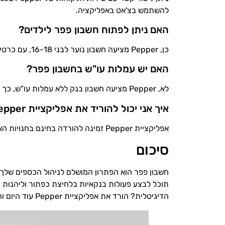
להשתמש בצ'אט באפליקציה.
האם ניתן לפתוח חשבון פפר לילדים?
כן, Pepper מציעה חשבון נוער לבני 16-18, עם כרטיס דביט מיוחד ותנאים מיוחדים ללקוחות צעירים.
האם יש עמלות עו"ש בחשבון פפר?
לא, Pepper מציעה חשבון בנק ללא עמלות עו"ש, כך שתוכל לנהל את כספיך בנוחות ובלי להפתיע בעלויות נסתרות.
איך אני יכול להוריד את אפליקציית Pepper?
אפליקציית Pepper זמינה להורדה בחינם בחנויות האפליקציות הרשמיות של iOS ו-Android.
סיכום
חשבון פפר הוא הפתרון המושלם לניהול הכספים שלך
תוכל לבצע פעולות בנקאיות בלחיצת כפתור וליהנות
הדיגיטלית? הורד את אפליקציית Pepper עוד היום והתחיל לנהל את הכספים שלך בצורה חדשנית ומהנה.