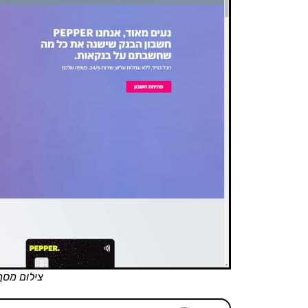
צילום מסך פפר (pper