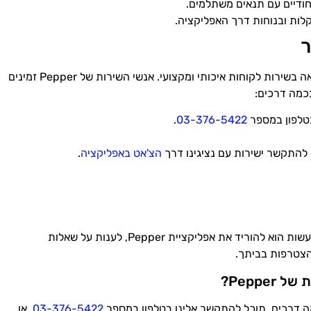
יחודיים עם תנאים משתלמים.
קלות ובנוחות דרך האפליקציה.
ר
כדי לספק לך את השירות הטוב ביותר, Pepper מתגאה בשירות לקוחות איכותי ומקצועי. אנשי השירות של Pepper זמינים
טלפון במספר
03-376-5422
.
 להתקשר ישירות עם נציגינו דרך
הצ'אט באפליקציה
.
פתיחת חשבון פפר היא פשוטה וקלה. כל מה שצריך לעשות הוא להוריד את אפליקציית Pepper, לענות על שאלות
הצטרפות בביתך.
Peppe?
03-376-5422
, או