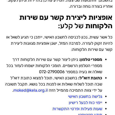
בחשבונך והתנועות שביצעת. המידע עודכן בתדירות וניתן לעקוב
אחריו בצורה נוחה וברורה.
אופציות ליצירת קשר עם שירות
הלקוחות
של קלע:
כל אשר עשית, נכון לכניסה לחשבון האישי, ייתכן כי תגיע לשאל או
להיות זקוק לעזרה. למרבה המזל, ישנן אופציות מגוונות ליצירת
קשר עם שירות הלקוחות:
מספרי טלפון:
ניתן ליצור קשר עם שירות הלקוחות דרך
מספרי הטלפון הרשמיים. תומכי הלקוחות ישמחו לעזור בכל
שאלה או בעיה במספר 072-2790006
כתובת דוא"ל:
בחשבון האישי, תוכל למצוא כתובת דוא"ל
שבה תוכל לשלוח שאלות או לפנות בכל נושא. תקבל תשובה
על ידי צוות התמיכה מהמייל הזה
moked@kela.org.il
.
גלישה בחשבון האישי
ייפוי כוח לבעל רישיון
שעות פעילות ופרטי התקשרות
מידע סטטיסטי