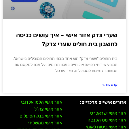
שערי צדק אזור אישי – איך עושים כניסה
לחשבון בית חולים שערי צדק?
בית החולים "שערי צדק" הוא אחד מבתי החולים המובילים בישראל,
המציע שירותי רפואה איכותיים במגוון תחומים. על מנת למקסם את
הנוחות והזמינות למטופלים, נוצר פורטל
קרא עוד »
אזורים אישיים מרכזיים:
אזור אישי הלמן אלדובי
אזור אישי צה"ל
אזור אישי ישראכרט
אזור אישי בנק הפועלים
אזור אישי מס הכנסה
אזור אישי ממשלתי
אזור אישי ביטוח לאומי