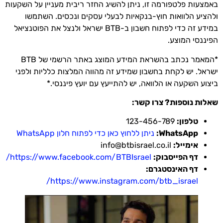
באמצעות פלטפורמה זו, ניתן להשיג החזר ריבית מעניין על השקעות
ולהציע הלוואות חוץ-בנקאיות לבעלי עסקים ונכסים. השתמשו
במידע זה כדי לפתוח חשבון ב-BTB ישראל ולנצל את הפוטנציאל
הפיננסי המוצע.
*המאמר נכתב בהשראת המידע המוצג באתר הרשמי של BTB
ישראל. יש לקחת בחשבון שמידע זה מהווה המלצות כלליות ולפני
ביצוע השקעה או הלוואה, יש להתייעץ עם יועץ פיננסי.*
שאלות נוספות? צרו קשר:
טלפון:
123-456-789
WhatsApp:
ניתן ללחוץ כאן כדי לפתוח חלון WhatsApp
אימייל:
info@btbisrael.co.il
דף הפייסבוק:
https://www.facebook.com/BTBIsrael/
דף האינסטגרם:
https://www.instagram.com/btb_israel/