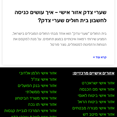
שערי צדק אזור אישי – איך עושים כניסה
לחשבון בית חולים שערי צדק?
בית החולים "שערי צדק" הוא אחד מבתי החולים המובילים בישראל,
המציע שירותי רפואה איכותיים במגוון תחומים. על מנת למקסם את
הנוחות והזמינות למטופלים, נוצר פורטל
קרא עוד »
אזורים אישיים מרכזיים:
אזור אישי הלמן אלדובי
אזור אישי צה"ל
אזור אישי ישראכרט
אזור אישי בנק הפועלים
אזור אישי מס הכנסה
אזור אישי ממשלתי
אזור אישי ביטוח לאומי
אזור אישי משרד הביטחון
אזור אישי ביטוח הראל
אזור אישי תו נכה
אזור אישי מנורה מבטחים
אזור אישי המרכז לגביית קנסות
אזור אישי מיטב דש
אזור אישי לשכת עורכי הדין