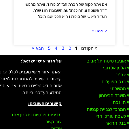
אם אתה לקוח של חברת הגז "סופרגז", ואתה מחפש
דרך פשוטה ונוחה לנהל את חשבונות הגז שלך,
האזור האישי של סופרגז הוא הכלי שבו תוכל
קרא עוד »
« הקודם
1
2
3
4
5
הבא »
י אוניברסיטת תל אביב
על אזור אישי ישראל:
י הלמן אלדובי
האתר אזור אישי מעניק לכלל הגול
י צה"ל
קישורים ישירים להתחברות לאזורי
י בנק הפועלים
אזורים דיגיטליים ברשת. אנו אוס
י ממשלתי
המידע העדכני ביותר.
י משרד הביטחון
י תו נכה
קישורים חשובים:
י המרכז לגביית קנסות
מדיניות פרטיות ותקנון אתר
י לשכת עורכי הדין
צור קשר
י בנק הדואר
אודות