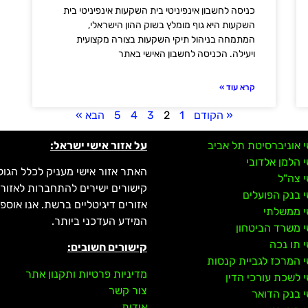
כניסה לחשבון אינפיניטי בית השקעות אינפיניטי בית
השקעות היא גוף מומלץ בשוק ההון הישראלי,
המתמחה בניהול תיקי השקעות בצורה מקצועית
ויעילה. הכניסה לחשבון האישי באתר
קרא עוד »
« הקודם
1
2
3
4
5
הבא »
י אוניברסיטת תל אביב
על אזור אישי ישראל:
י הלמן אלדובי
האתר אזור אישי מעניק לכלל הגול
י צה"ל
קישורים ישירים להתחברות לאזורי
י בנק הפועלים
אזורים דיגיטליים ברשת. אנו אוס
י ממשלתי
המידע העדכני ביותר.
י משרד הביטחון
י תו נכה
קישורים חשובים:
י המרכז לגביית קנסות
מדיניות פרטיות ותקנון אתר
י לשכת עורכי הדין
צור קשר
י בנק הדואר
אודות